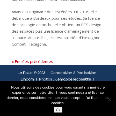
Anaïs est originaire des Pyrénées. En 2016, elle
débarque à Bordeaux pour ses études. Sa licence
de sociologie en poche, elle obtient un BTS design
des espaces puis une licence d’aménagement de
l’espace. Aujourd’hui, elle est salariée d’Hexagone
Combat. Hexagone...
« Entrées précédentes
Le Patio © 2023
I Conception & Réalisation :
Elncom
I Photos :
Jemappellecosette
I
Mentions légales
I
Politique de confidentialité
Nous utilisons des cookies pour vous garantir la meilleure
expérience sur notre site. Si vous continuez à utiliser ce
dernier, nous considérerons que vous acceptez l'utilisation des
cookies.
RÉSERVEZ
FAQ
Ok
UN ESPACE