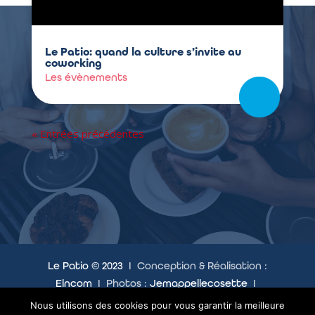
Le Patio: quand la culture s’invite au
coworking
Les évènements
« Entrées précédentes
Le Patio © 2023
I Conception & Réalisation :
Elncom
I Photos :
Jemappellecosette
I
Mentions légales
I
Politique de confidentialité
Nous utilisons des cookies pour vous garantir la meilleure